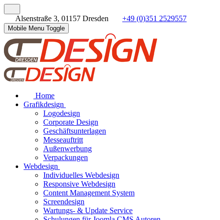
Alsenstraße 3, 01157 Dresden
+49 (0)351 2529557
Mobile Menu Toggle
Home
Grafikdesign
Logodesign
Corporate Design
Geschäftsunterlagen
Messeauftritt
Außenwerbung
Verpackungen
Webdesign
Individuelles Webdesign
Responsive Webdesign
Content Management System
Screendesign
Wartungs- & Update Service
Schulungen für Joomla CMS Autoren