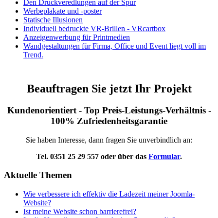
Den Druckveredlungen auf der Spur
Werbeplakate und -poster
Statische Illusionen
Individuell bedruckte VR-Brillen - VRcartbox
Anzeigenwerbung für Printmedien
Wandgestaltungen für Firma, Office und Event liegt voll im
Trend.
Beauftragen Sie jetzt Ihr Projekt
Kundenorientiert - Top Preis-Leistungs-Verhältnis -
100% Zufriedenheitsgarantie
Sie haben Interesse, dann fragen Sie unverbindlich an:
Tel. 0351 25 29 557 oder über das
Formular
.
Aktuelle Themen
Wie verbessere ich effektiv die Ladezeit meiner Joomla-
Website?
Ist meine Website schon barrierefrei?