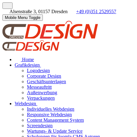
Alsenstraße 3, 01157 Dresden
+49 (0)351 2529557
Mobile Menu Toggle
Home
Grafikdesign
Logodesign
Corporate Design
Geschäftsunterlagen
Messeauftritt
Außenwerbung
Verpackungen
Webdesign
Individuelles Webdesign
Responsive Webdesign
Content Management System
Screendesign
Wartungs- & Update Service
Schulungen für Joomla CMS Autoren